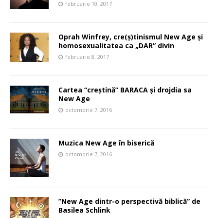
februarie 10, 2017
Oprah Winfrey, cre(ș)tinismul New Age și
homosexualitatea ca „DAR” divin
februarie 8, 2017
Cartea “creștină” BARACA și drojdia sa
New Age
octombrie 7, 2016
Muzica New Age în biserică
octombrie 7, 2016
”New Age dintr-o perspectivă biblică” de
Basilea Schlink