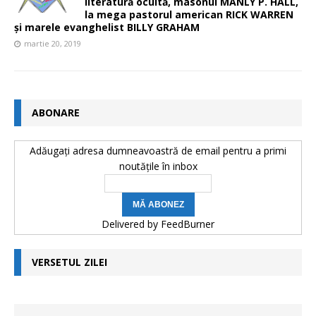
literatură ocultă, masonul MANLY P. HALL,
la mega pastorul american RICK WARREN
și marele evanghelist BILLY GRAHAM
martie 20, 2019
ABONARE
Adăugați adresa dumneavoastră de email pentru a primi
noutățile în inbox
Delivered by
FeedBurner
VERSETUL ZILEI