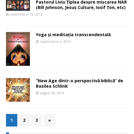
Pastorul Liviu Țiplea despre miscarea NAR
(Bill Johnson, Jesus Culture, Iosif Țon, etc)
septembrie 10, 2016
Yoga și meditația transcendentală
septembrie 2, 2016
”New Age dintr-o perspectivă biblică” de
Basilea Schlink
august 30, 2016
1
2
3
»