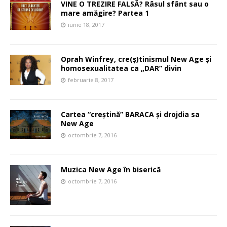
VINE O TREZIRE FALSĂ? Râsul sfânt sau o
mare amăgire? Partea 1
iunie 18, 2017
Oprah Winfrey, cre(ș)tinismul New Age și
homosexualitatea ca „DAR” divin
februarie 8, 2017
Cartea “creștină” BARACA și drojdia sa
New Age
octombrie 7, 2016
Muzica New Age în biserică
octombrie 7, 2016