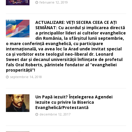
februarie 12, 2019
ACTUALIZARE: VEȚI SECERA CEEA CE AȚI
SEMĂNAT: Cu acordul și implicarea directă
a principalilor lideri ai cultelor evanghelice
din România, la sfârșitul lunii septembrie,
o mare conferință evanghelică, cu participare
internațională, va avea loc la Arad unde invitat special
ca și vorbitor este teologul neo-liberal dr. Leonard
Sweet dar și decanul universității înființate de profetul
fals Oral Roberts, părintele fondator al “evangheliei
prosperității”!
septembrie 14, 2018
Un Papă iezuit? Înțelegerea Agendei
Iezuite cu privire la Biserica
Evanghelică/Protestantă
decembrie 12, 2017