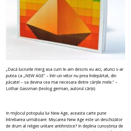
„Dacă lucrurile merg asa cum le-am descris eu aici, atunci s-ar
putea ca „NEW AGE” – într-un viitor nu prea îndepărtat, din
păcate! – sa devina cea mai necesara dintre cărțile mele.” –
Lothar Gassman (teolog german, autorul cărții)
In mijlocul potopului lui New Age, aceasta carte pune
întrebarea următoare: Mișcarea New Age este un deschizător
de drum al religiei unitare antihristice? In deplina cunoștința de