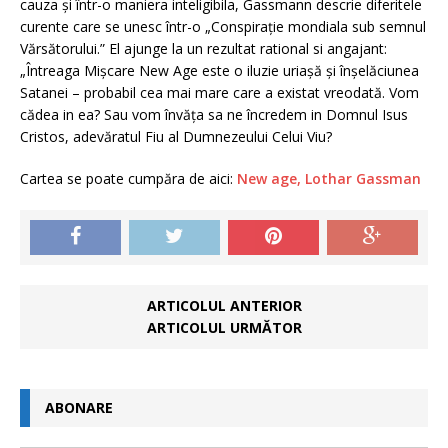
cauza și într-o maniera inteligibila, Gassmann descrie diferitele
curente care se unesc într-o „Conspirație mondiala sub semnul
Vărsătorului.” El ajunge la un rezultat rational si angajant:
„Întreaga Mișcare New Age este o iluzie uriașă și înșelăciunea
Satanei – probabil cea mai mare care a existat vreodată. Vom
cădea in ea? Sau vom învăța sa ne încredem in Domnul Isus
Cristos, adevăratul Fiu al Dumnezeului Celui Viu?
Cartea se poate cumpăra de aici:
New age, Lothar Gassman
ARTICOLUL ANTERIOR
ARTICOLUL URMĂTOR
ABONARE